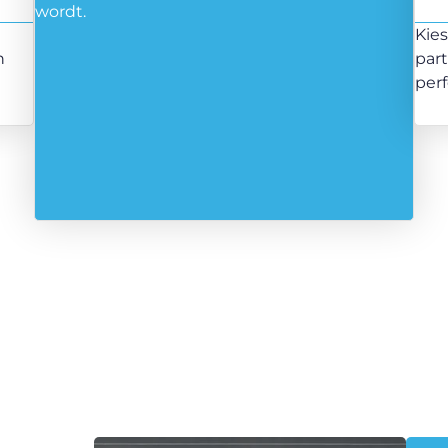
wordt.
Kie
n
par
perf