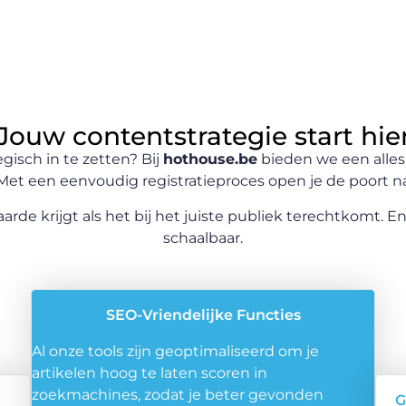
Jouw contentstrategie start hie
gisch in te zetten? Bij
hothouse.be
bieden we een alles-
et een eenvoudig registratieproces open je de poort na
de krijgt als het bij het juiste publiek terechtkomt. En 
schaalbaar.
SEO-Vriendelijke Functies
Al onze tools zijn geoptimaliseerd om je
artikelen hoog te laten scoren in
zoekmachines, zodat je beter gevonden
G