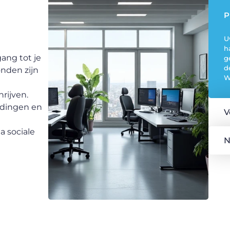
P
U
h
ang tot je
g
d
nden zijn
W
rijven.
eldingen en
V
a sociale
N