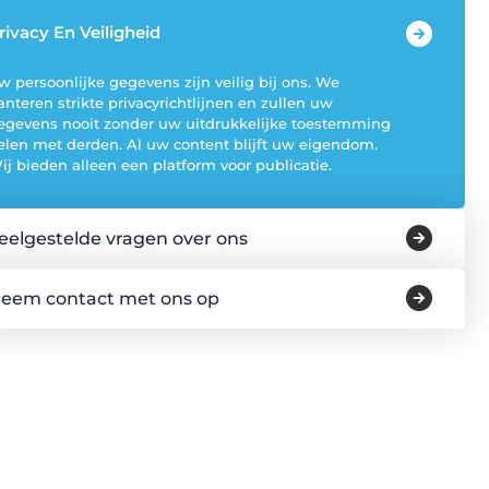
rivacy En Veiligheid
w persoonlijke gegevens zijn veilig bij ons. We
anteren strikte privacyrichtlijnen en zullen uw
egevens nooit zonder uw uitdrukkelijke toestemming
elen met derden. Al uw content blijft uw eigendom.
ij bieden alleen een platform voor publicatie.
eelgestelde vragen over ons
eem contact met ons op