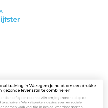
bezoeker
MAR
 R.
va
gger
nal training in Waregem je helpt om een drukke
n gezonde levensstijl te combineren
genda hoeft geen reden te zijn om je gezondheid op de
 te schuiven. Werkafspraken, gezinsleven en sociale
gen nemen vaak veel tijd in beslag, waardoor sporten