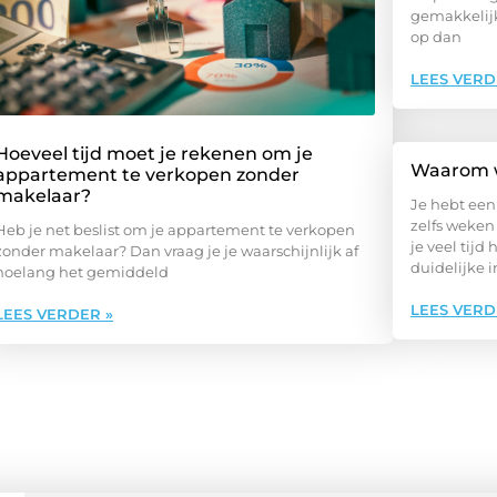
gemakkelijk
op dan
LEES VERD
Hoeveel tijd moet je rekenen om je
Waarom w
appartement te verkopen zonder
makelaar?
Je hebt een
zelfs weken 
Heb je net beslist om je appartement te verkopen
je veel tij
zonder makelaar? Dan vraag je je waarschijnlijk af
duidelijke 
hoelang het gemiddeld
LEES VERD
LEES VERDER »