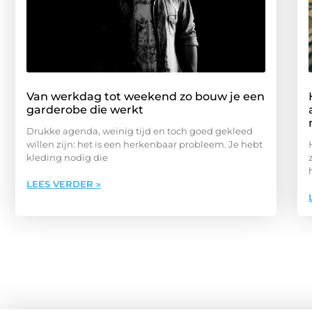
Van werkdag tot weekend zo bouw je een
garderobe die werkt
Drukke agenda, weinig tijd en toch goed gekleed
willen zijn: het is een herkenbaar probleem. Je hebt
kleding nodig die
LEES VERDER »