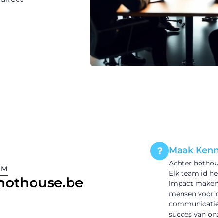
Maak Kenn
Achter hothous
AM
Elk teamlid he
 hothouse.be
impact maken v
mensen voor di
communicatie 
succes van onz