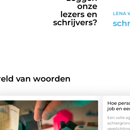
tielid
onze
lezers en
LENA W.
SOPHIE
schrijvers?
schrijfster
blo
reld van woorden
Hoe perso
job en ee
Een volle a
achtergrond
verplichtin