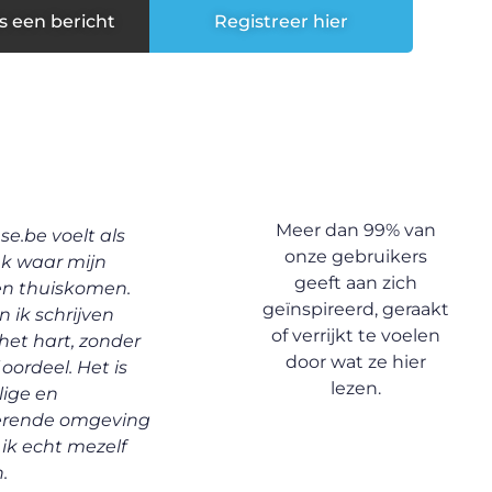
s een bericht
Registreer hier
Meer dan 99% van
innende schrijver
Ik klikte ooit op een
Een 
onze gebruikers
 hier de ruimte
blogtitel uit
verz
geeft aan zich
n stem te
nieuwsgierigheid –
me a
geïnspireerd, geraakt
ken. De redactie
inmiddels lees ik
nieu
of verrijkt te voelen
m, open en
wekelijks. De inhoud is zó
herk
door wat ze hier
rend. Het voelde
divers en persoonlijk.
verra
lezen.
 vertrouwd, en ik
verri
waardevolle
ande
YOUSSEF K.
ck die me hielp
were
trouwe
.