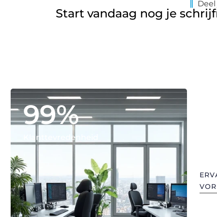
Deel
Start vandaag nog je schri
99
%
hothouse.
dat verh
samenbre
Klanttevredenheid
worden i
uitgewiss
verlegd e
geraakt.
ERV
VOR
MILA D.