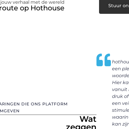
 jouw verhaal met de wereld
Stuur on
jfroute op Hothouse
be laat zien
hothouse.be voelt als
Als beg
alen mensen
een plek waar mijn
vond ik
ngen. Hier
woorden thuiskomen.
om mij
deeën
Hier kan ik schrijven
ontdek
eld, grenzen
vanuit het hart, zonder
is war
n harten
druk of oordeel. Het is
stimule
een veilige en
meteen
ARINGEN DIE ONS PLATFORM
stimulerende omgeving
kreeg 
MGEVEN
Wat
waarin ik echt mezelf
feedba
kan zijn.
groeien
zeggen