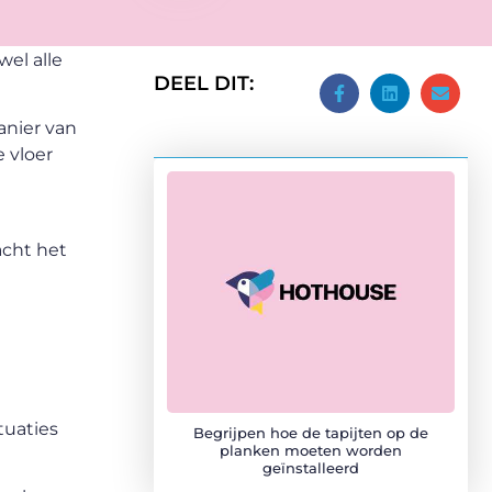
el alle
DEEL DIT:
anier van
e vloer
acht het
t
tuaties
Begrijpen hoe de tapijten op de
planken moeten worden
geïnstalleerd