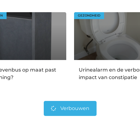
IN
GEZONDHEID
ievenbus op maat past
Urinealarm en de verb
ning?
impact van constipatie
Verbouwen