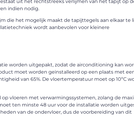
staat uit het rechtstreeks verlijmen van het tapijt op de
en indien nodig.
jm die het mogelijk maakt de tapijttegels aan elkaar te l
stallatietechniek wordt aanbevolen voor kleinere
latie worden uitgepakt, zodat de airconditioning kan wo
oduct moet worden geïnstalleerd op een plaats met ee
htigheid van 65%. De vloertemperatuur moet op 10ºC w
rd op vloeren met verwarmingssystemen, zolang de max
oet ten minste 48 uur voor de installatie worden uitge
igheden van de ondervloer, dus de voorbereiding van dit