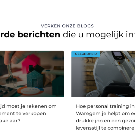
VERKEN ONZE BLOGS
erde berichten
die u mogelijk i
GEZONDHEID
ijd moet je rekenen om
Hoe personal training in
tement te verkopen
Waregem je helpt om e
akelaar?
drukke job en een gez
levensstijl te combiner