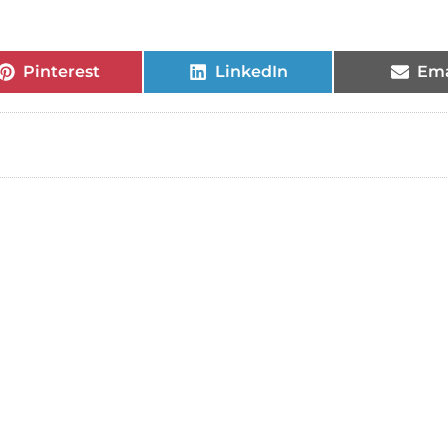
Pinterest
LinkedIn
Ema