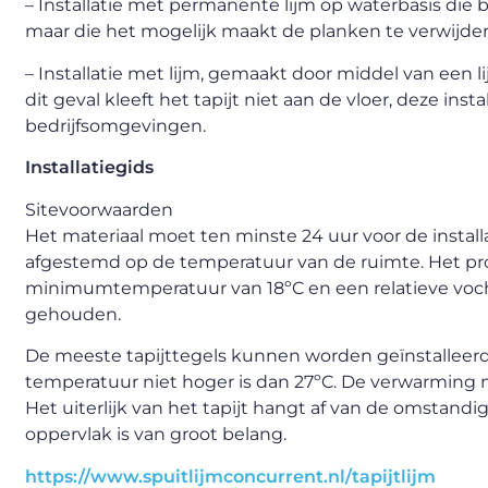
– Installatie met permanente lijm op waterbasis die be
maar die het mogelijk maakt de planken te verwijder
– Installatie met lijm, gemaakt door middel van een li
dit geval kleeft het tapijt niet aan de vloer, deze in
bedrijfsomgevingen.
Installatiegids
Sitevoorwaarden
Het materiaal moet ten minste 24 uur voor de instal
afgestemd op de temperatuur van de ruimte. Het pr
minimumtemperatuur van 18ºC en een relatieve voc
gehouden.
De meeste tapijttegels kunnen worden geïnstallee
temperatuur niet hoger is dan 27ºC. De verwarming m
Het uiterlijk van het tapijt hangt af van de omstand
oppervlak is van groot belang.
https://www.spuitlijmconcurrent.nl/tapijtlijm