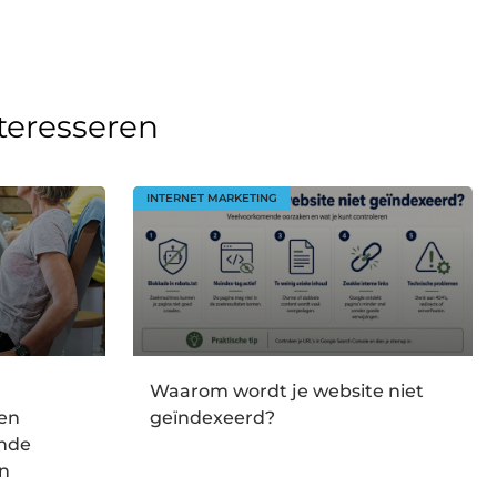
nteresseren
INTERNET MARKETING
Waarom wordt je website niet
en
geïndexeerd?
onde
en