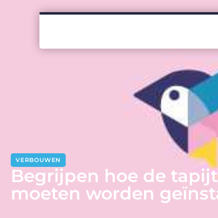
VERBOUWEN
Begrijpen hoe de tapij
moeten worden geïnsta