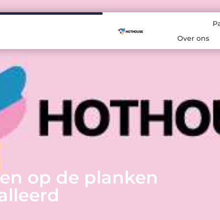
P
Over ons
ten op de planken
lleerd