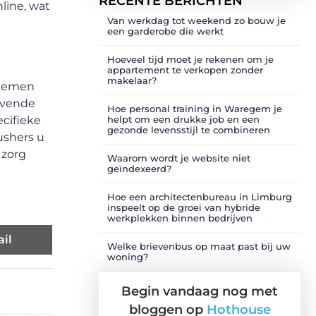
RECENTE BERICHTEN
line, wat
Van werkdag tot weekend zo bouw je
een garderobe die werkt
Hoeveel tijd moet je rekenen om je
appartement te verkopen zonder
makelaar?
 nemen
evende
Hoe personal training in Waregem je
cifieke
helpt om een drukke job en een
gezonde levensstijl te combineren
ushers u
 zorg
Waarom wordt je website niet
geïndexeerd?
Hoe een architectenbureau in Limburg
inspeelt op de groei van hybride
werkplekken binnen bedrijven
il
Welke brievenbus op maat past bij uw
woning?
Begin vandaag nog met
bloggen op
Hothouse