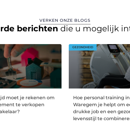
VERKEN ONZE BLOGS
erde berichten
die u mogelijk i
GEZONDHEID
ijd moet je rekenen om
Hoe personal training in
tement te verkopen
Waregem je helpt om e
akelaar?
drukke job en een gez
levensstijl te combiner