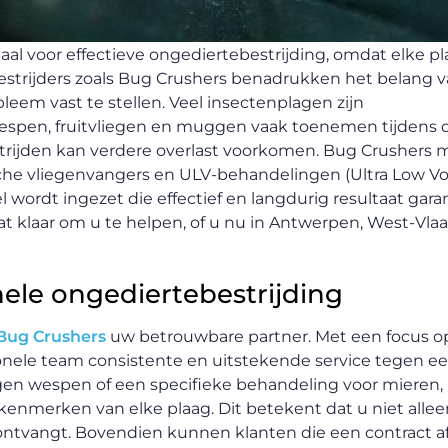
iaal voor effectieve ongediertebestrijding, omdat elke p
bestrijders zoals Bug Crushers benadrukken het belang 
leem vast te stellen. Veel insectenplagen zijn
wespen, fruitvliegen en muggen vaak toenemen tijdens
strijden kan verdere overlast voorkomen. Bug Crushers 
che vliegenvangers en ULV-behandelingen (Ultra Low Vo
 wordt ingezet die effectief en langdurig resultaat gara
aat klaar om u te helpen, of u nu in Antwerpen, West-Vl
nele ongediertebestrijding
Bug Crushers
uw betrouwbare partner. Met een focus o
onele team consistente en uitstekende service tegen een
egen wespen of een specifieke behandeling voor mieren,
kenmerken van elke plaag. Dit betekent dat u niet allee
g ontvangt. Bovendien kunnen klanten die een contract a