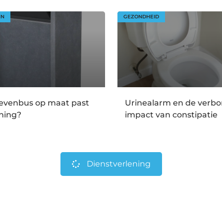
IN
GEZONDHEID
ievenbus op maat past
Urinealarm en de verb
ning?
impact van constipatie
Dienstverlening