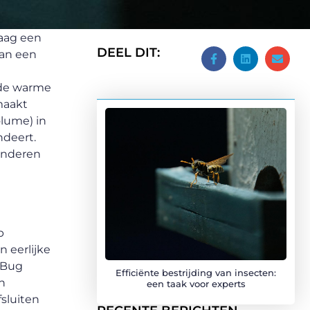
laag een
DEEL DIT:
van een
 de warme
maakt
lume) in
ndeert.
aanderen
p
 eerlijke
 Bug
Efficiënte bestrijding van insecten:
n
een taak voor experts
fsluiten