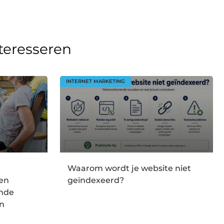
nteresseren
INTERNET MARKETING
Waarom wordt je website niet
en
geïndexeerd?
onde
en