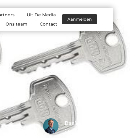
artners
Uit De Media
Aanmelden
Ons team
Contact
Bas Verhoeven
Content Writer