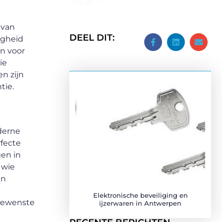
 van
DEEL DIT:
igheid
n voor
ie
n zijn
tie.
oderne
rfecte
gen in
 wie
en
Elektronische beveiliging en
ngewenste
ijzerwaren in Antwerpen