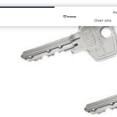
P
Over ons
ng en ijzerwaren in