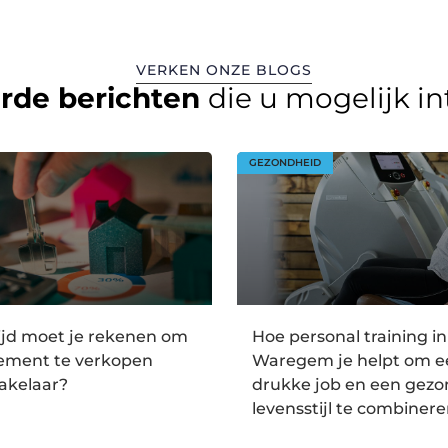
VERKEN ONZE BLOGS
erde berichten
die u mogelijk i
GEZONDHEID
ijd moet je rekenen om
Hoe personal training in
tement te verkopen
Waregem je helpt om e
akelaar?
drukke job en een gez
levensstijl te combiner