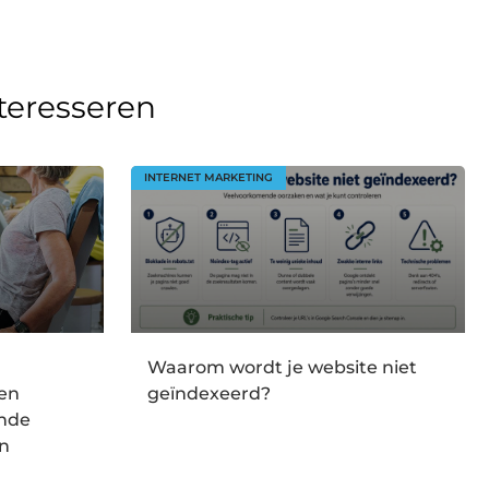
nteresseren
INTERNET MARKETING
Waarom wordt je website niet
en
geïndexeerd?
onde
en