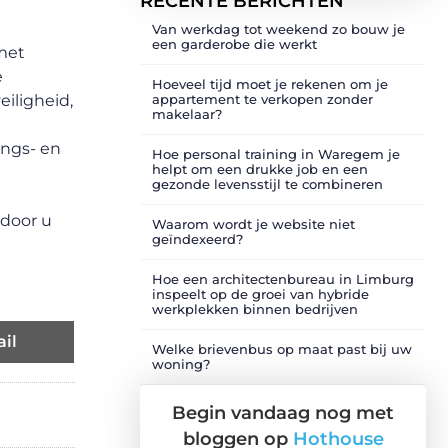
RECENTE BERICHTEN
Van werkdag tot weekend zo bouw je
een garderobe die werkt
 met
e
Hoeveel tijd moet je rekenen om je
iligheid,
appartement te verkopen zonder
makelaar?
ings- en
Hoe personal training in Waregem je
helpt om een drukke job en een
gezonde levensstijl te combineren
rdoor u
Waarom wordt je website niet
geïndexeerd?
Hoe een architectenbureau in Limburg
inspeelt op de groei van hybride
werkplekken binnen bedrijven
il
Welke brievenbus op maat past bij uw
woning?
Begin vandaag nog met
bloggen op
Hothouse