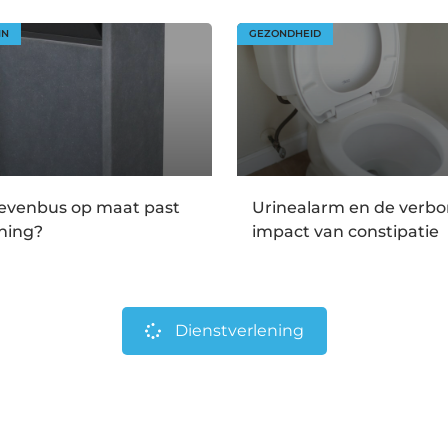
IN
GEZONDHEID
ievenbus op maat past
Urinealarm en de verb
ning?
impact van constipatie
Dienstverlening