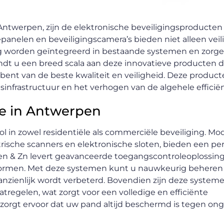
 Antwerpen, zijn de elektronische beveiligingsproducten
panelen en beveiligingscamera’s bieden niet alleen veil
 worden geïntegreerd in bestaande systemen en zorge
ndt u een breed scala aan deze innovatieve producten d
bent van de beste kwaliteit en veiligheid. Deze producte
infrastructuur en het verhogen van de algehele efficiën
e in Antwerpen
l in zowel residentiële als commerciële beveiliging. M
rische scanners en elektronische sloten, bieden een pe
sen & Zn levert geavanceerde toegangscontroleoplossin
normen. Met deze systemen kunt u nauwkeurig beheren
anzienlijk wordt verbeterd. Bovendien zijn deze system
regelen, wat zorgt voor een volledige en efficiënte
zorgt ervoor dat uw pand altijd beschermd is tegen o