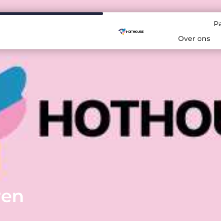
P
Over ons
ren