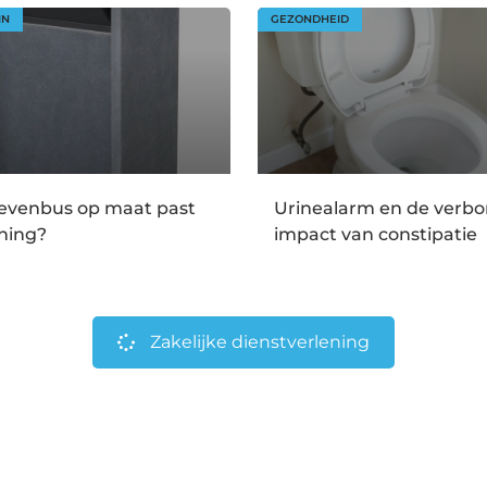
IN
GEZONDHEID
ievenbus op maat past
Urinealarm en de verb
ning?
impact van constipatie
Zakelijke dienstverlening