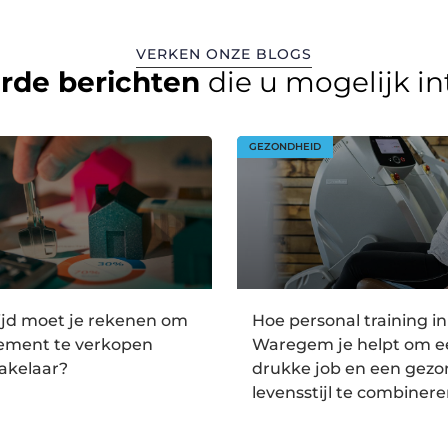
VERKEN ONZE BLOGS
erde berichten
die u mogelijk i
GEZONDHEID
ijd moet je rekenen om
Hoe personal training in
tement te verkopen
Waregem je helpt om e
akelaar?
drukke job en een gez
levensstijl te combiner