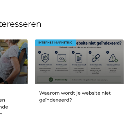
nteresseren
INTERNET MARKETING
Waarom wordt je website niet
en
geïndexeerd?
onde
en