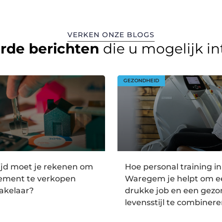
VERKEN ONZE BLOGS
erde berichten
die u mogelijk i
GEZONDHEID
ijd moet je rekenen om
Hoe personal training in
tement te verkopen
Waregem je helpt om e
akelaar?
drukke job en een gez
levensstijl te combiner