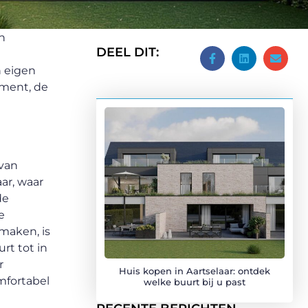
n
DEEL DIT:
n eigen
ement, de
 van
ar, waar
de
e
maken, is
rt tot in
r
Huis kopen in Aartselaar: ontdek
mfortabel
welke buurt bij u past