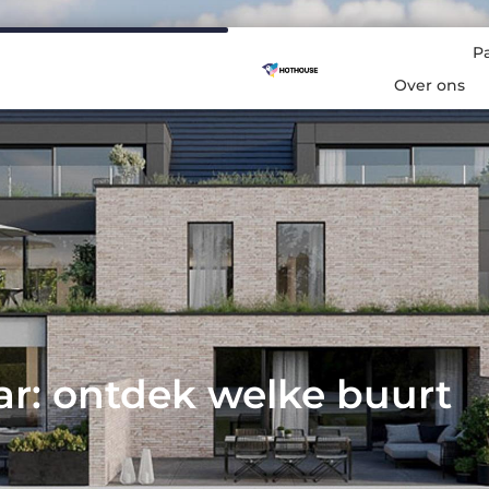
P
Over ons
ar: ontdek welke buurt