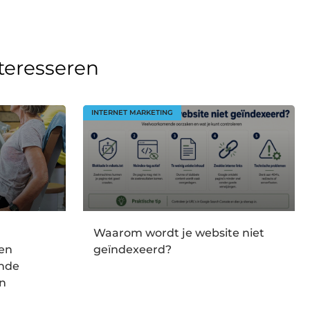
nteresseren
INTERNET MARKETING
Waarom wordt je website niet
en
geïndexeerd?
onde
en