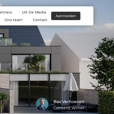
artners
Uit De Media
Aanmelden
Ons team
Contact
Bas Verhoeven
Content Writer