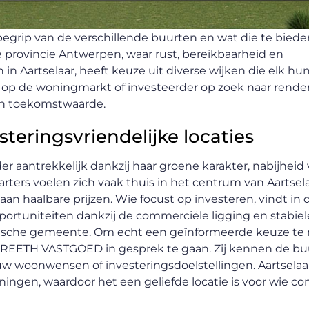
grip van de verschillende buurten en wat die te biede
 provincie Antwerpen, waar rust, bereikbaarheid en
 in Aartselaar, heeft keuze uit diverse wijken die elk hu
er op de woningmarkt of investeerder op zoek naar rend
én toekomstwaarde.
eringsvriendelijke locaties
er aantrekkelijk dankzij haar groene karakter, nabijheid
rters voelen zich vaak thuis in het centrum van Aartsela
n haalbare prijzen. Wie focust op investeren, vindt in 
tuniteiten dankzij de commerciële ligging en stabiel
namische gemeente. Om echt een geïnformeerde keuze te 
REETH VASTGOED in gesprek te gaan. Zij kennen de buu
uw woonwensen of investeringsdoelstellingen. Aartselaa
ingen, waardoor het een geliefde locatie is voor wie co