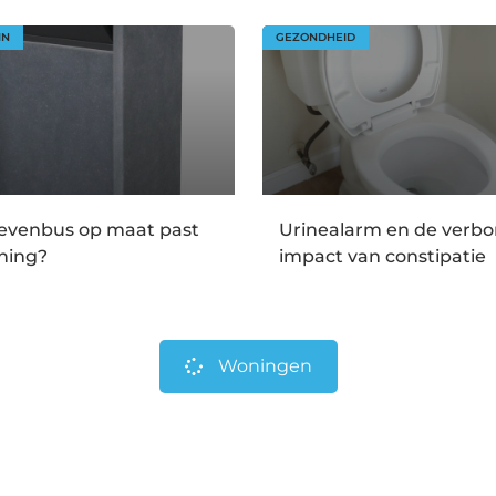
IN
GEZONDHEID
ievenbus op maat past
Urinealarm en de verb
ning?
impact van constipatie
Woningen