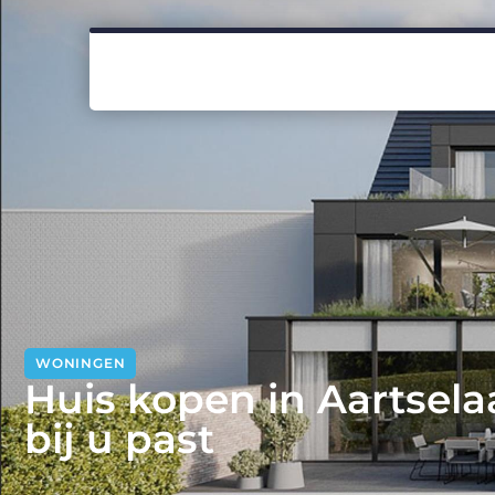
WONINGEN
Huis kopen in Aartsela
bij u past