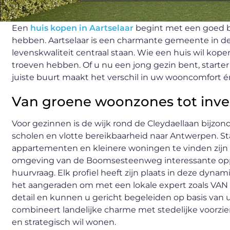
Een
huis kopen in Aartselaar
begint met een goed be
hebben. Aartselaar is een charmante gemeente in de
levenskwaliteit centraal staan. Wie een huis wil kopen
troeven hebben. Of u nu een jong gezin bent, start
juiste buurt maakt het verschil in uw wooncomfort 
Van groene woonzones tot invest
Voor gezinnen is de wijk rond de Cleydaellaan bijzond
scholen en vlotte bereikbaarheid naar Antwerpen. Sta
appartementen en kleinere woningen te vinden zijn aa
omgeving van de Boomsesteenweg interessante oppor
huurvraag. Elk profiel heeft zijn plaats in deze dy
het aangeraden om met een lokale expert zoals VAN 
detail en kunnen u gericht begeleiden op basis van 
combineert landelijke charme met stedelijke voorzien
en strategisch wil wonen.