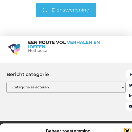
Dienstverlening
EEN ROUTE VOL
VERHALEN EN
IDEEËN.
Hothouse
Bericht categorie
Beheer toestemming
Aanmelden
Beroemdheden
Contact
Cookiebeleid (EU)