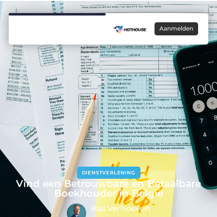
Aanmelden
DIENSTVERLENING
Vind een Betrouwbare en Betaalbare
Boekhouder in België
Bas Verhoeven