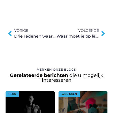
VORIGE
VOLGENDE
Drie redenen waarom een Under Armour trainingspak aan te raden is
Waar moet je op letten als je een huisbeveiligingscamera nodig hebt?
VERKEN ONZE BLOGS
Gerelateerde berichten
die u mogelijk
interesseren
BLOG
WONINGEN