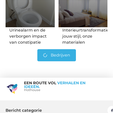
Urinealarm en de
Interieurtransformatie:
verborgen impact
jouw stijl, onze
van constipatie
materialen
Bedrijven
EEN ROUTE VOL
VERHALEN EN
IDEEËN.
Hothouse
Bericht categorie