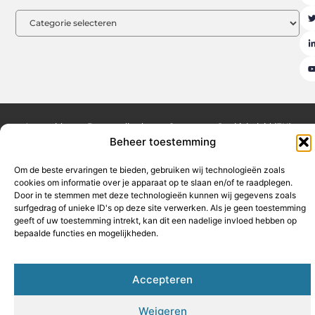
Aanmelden
Beroemdheden
Contact
Cookiebeleid (EU)
Beheer toestemming
Ons team
Over ons
Partners
Website index
Uit De Media
Goede backlinks kopen: de sleutel tot een sterke online autoriteit
Om de beste ervaringen te bieden, gebruiken wij technologieën zoals
cookies om informatie over je apparaat op te slaan en/of te raadplegen.
Geld verdienen op internet: jouw weg naar financiële vrijheid
Door in te stemmen met deze technologieën kunnen wij gegevens zoals
surfgedrag of unieke ID's op deze site verwerken. Als je geen toestemming
geeft of uw toestemming intrekt, kan dit een nadelige invloed hebben op
bepaalde functies en mogelijkheden.
www.hothouse.be
All Rights Reserved © 2025
Accepteren
Weigeren