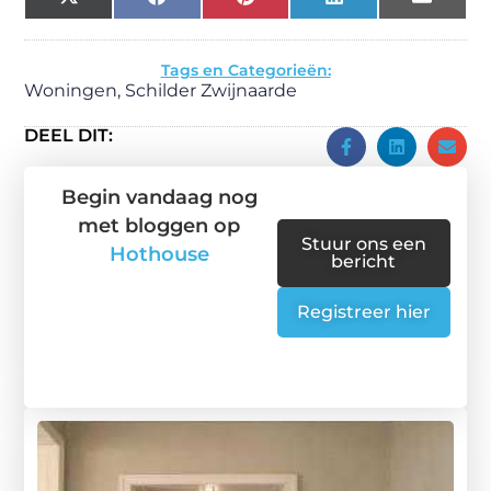
X
Facebook
Pinterest
LinkedIn
Email
(Twitter)
Tags en Categorieën:
Woningen
,
Schilder Zwijnaarde
DEEL DIT:
Begin vandaag nog
met bloggen op
Stuur ons een
Hothouse
bericht
Registreer hier