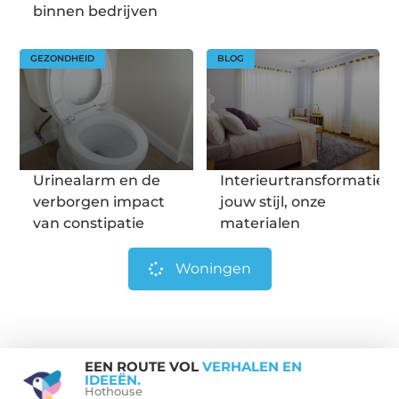
binnen bedrijven
GEZONDHEID
BLOG
Urinealarm en de
Interieurtransformatie:
verborgen impact
jouw stijl, onze
van constipatie
materialen
Woningen
EEN ROUTE VOL
VERHALEN EN
IDEEËN.
Hothouse