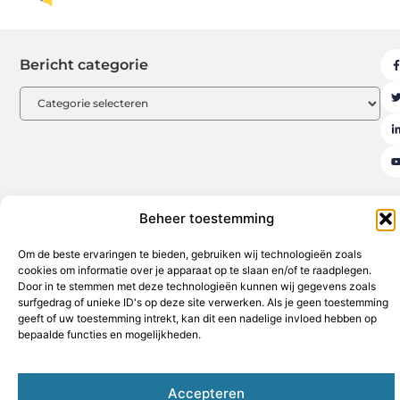
Bericht categorie
Beheer toestemming
Aanmelden
Beroemdheden
Contact
Cookiebeleid (EU)
Om de beste ervaringen te bieden, gebruiken wij technologieën zoals
Ons team
Over ons
Partners
Website index
Uit De Media
cookies om informatie over je apparaat op te slaan en/of te raadplegen.
Door in te stemmen met deze technologieën kunnen wij gegevens zoals
Goede backlinks kopen: de sleutel tot een sterke online autoriteit
surfgedrag of unieke ID's op deze site verwerken. Als je geen toestemming
Geld verdienen op internet: jouw weg naar financiële vrijheid
geeft of uw toestemming intrekt, kan dit een nadelige invloed hebben op
bepaalde functies en mogelijkheden.
www.hothouse.be
All Rights Reserved © 2025
Accepteren