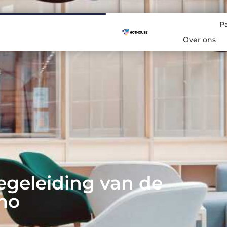
P
Over ons
egeleiding van de
mo