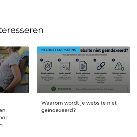
nteresseren
INTERNET MARKETING
Waarom wordt je website niet
en
geïndexeerd?
onde
en