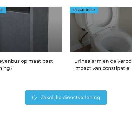
IN
GEZONDHEID
ievenbus op maat past
Urinealarm en de verb
ning?
impact van constipatie
Zakelijke dienstverlening