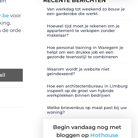
RECENTE BERICHTEN
ten
Van werkdag tot weekend zo bouw je
een garderobe die werkt
r.be
voor
king.
Hoeveel tijd moet je rekenen om je
n de orde
appartement te verkopen zonder
makelaar?
Hoe personal training in Waregem je
helpt om een drukke job en een
gezonde levensstijl te combineren
Waarom wordt je website niet
geïndexeerd?
il
Hoe een architectenbureau in Limburg
inspeelt op de groei van hybride
werkplekken binnen bedrijven
Welke brievenbus op maat past bij uw
woning?
Begin vandaag nog met
bloggen op
Hothouse