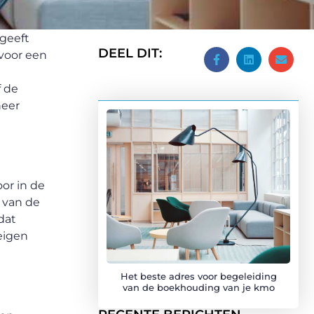
 geeft
DEEL DIT:
 voor een
f de
neer
or in de
 van de
dat
eigen
Het beste adres voor begeleiding
van de boekhouding van je kmo