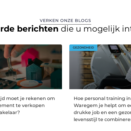
VERKEN ONZE BLOGS
erde berichten
die u mogelijk i
GEZONDHEID
ijd moet je rekenen om
Hoe personal training in
tement te verkopen
Waregem je helpt om e
akelaar?
drukke job en een gez
levensstijl te combiner