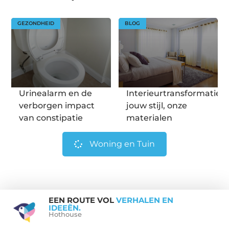
GEZONDHEID
BLOG
Urinealarm en de
Interieurtransformatie:
verborgen impact
jouw stijl, onze
van constipatie
materialen
Woning en Tuin
EEN ROUTE VOL
VERHALEN EN
IDEEËN.
Hothouse