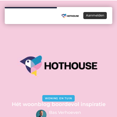
Aanmelden
WONING EN TUIN
Hét woonblog boordevol inspiratie
Bas Verhoeven