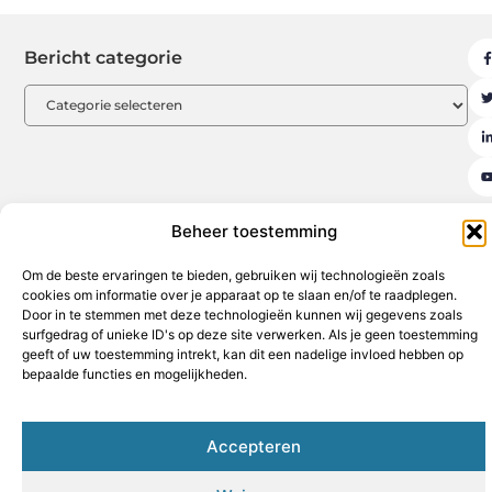
Bericht categorie
Beheer toestemming
Aanmelden
Beroemdheden
Contact
Cookiebeleid (EU)
Om de beste ervaringen te bieden, gebruiken wij technologieën zoals
cookies om informatie over je apparaat op te slaan en/of te raadplegen.
Ons team
Over ons
Partners
Website index
Uit De Media
Door in te stemmen met deze technologieën kunnen wij gegevens zoals
Goede backlinks kopen: de sleutel tot een sterke online autoriteit
surfgedrag of unieke ID's op deze site verwerken. Als je geen toestemming
geeft of uw toestemming intrekt, kan dit een nadelige invloed hebben op
Geld verdienen op internet: jouw weg naar financiële vrijheid
bepaalde functies en mogelijkheden.
www.hothouse.be
All Rights Reserved © 2025
Accepteren