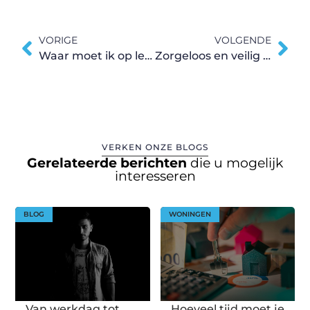
VORIGE
VOLGENDE
Waar moet ik op letten als ik een auto wil leasen?
Zorgeloos en veilig rijden in een Renault Trafic
VERKEN ONZE BLOGS
Gerelateerde berichten
die u mogelijk
interesseren
BLOG
WONINGEN
Van werkdag tot
Hoeveel tijd moet je