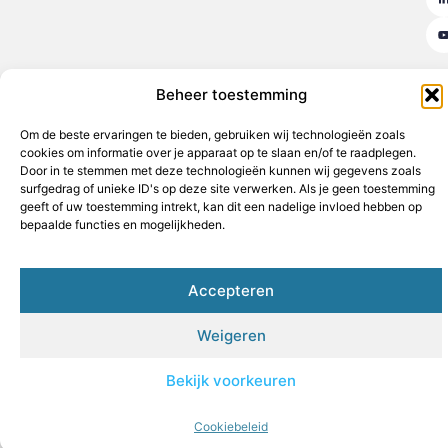
Beheer toestemming
Aanmelden
Beroemdheden
Contact
Cookiebeleid (EU)
Om de beste ervaringen te bieden, gebruiken wij technologieën zoals
Ons team
Over ons
Partners
Website index
Uit De Media
cookies om informatie over je apparaat op te slaan en/of te raadplegen.
Door in te stemmen met deze technologieën kunnen wij gegevens zoals
Goede backlinks kopen: de sleutel tot een sterke online autoriteit
surfgedrag of unieke ID's op deze site verwerken. Als je geen toestemming
geeft of uw toestemming intrekt, kan dit een nadelige invloed hebben op
Geld verdienen op internet: jouw weg naar financiële vrijheid
bepaalde functies en mogelijkheden.
www.hothouse.be
All Rights Reserved © 2025
Accepteren
Weigeren
Bekijk voorkeuren
Cookiebeleid