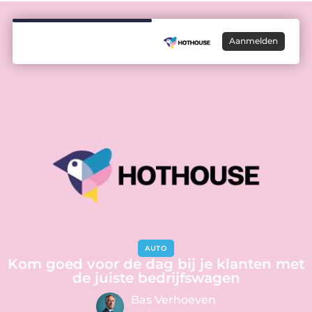
Aanmelden
AUTO
Kom goed voor de dag bij je klanten met
de juiste bedrijfswagen
Bas Verhoeven