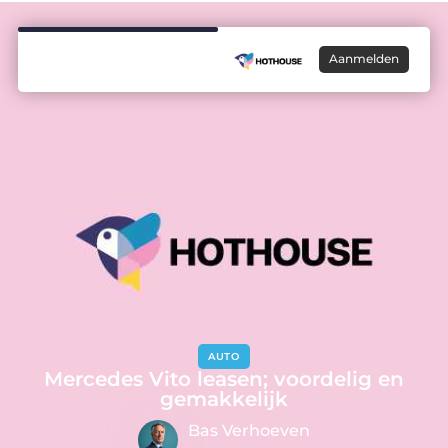
Aanmelden
AUTO
Mercedes Vito leasen; voordelig en
gemakkelijk
Bas Verhoeven