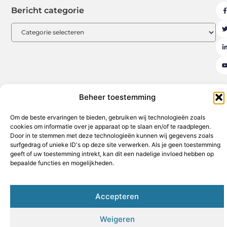
Bericht categorie
Beheer toestemming
Aanmelden
Beroemdheden
Contact
Cookiebeleid (EU)
Om de beste ervaringen te bieden, gebruiken wij technologieën zoals
Ons team
Over ons
Partners
Website index
Uit De Media
cookies om informatie over je apparaat op te slaan en/of te raadplegen.
Door in te stemmen met deze technologieën kunnen wij gegevens zoals
Goede backlinks kopen: de sleutel tot een sterke online autoriteit
surfgedrag of unieke ID's op deze site verwerken. Als je geen toestemming
Geld verdienen op internet: jouw weg naar financiële vrijheid
geeft of uw toestemming intrekt, kan dit een nadelige invloed hebben op
bepaalde functies en mogelijkheden.
www.hothouse.be
All Rights Reserved © 2025
Accepteren
Weigeren