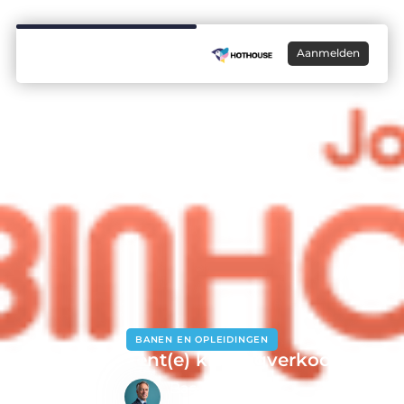
Aanmelden
BANEN EN OPLEIDINGEN
Jobstudent(e) kledingverkoop
Bas Verhoeven