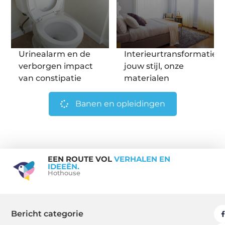
Urinealarm en de
Interieurtransformatie:
verborgen impact
jouw stijl, onze
van constipatie
materialen
Banen en opleidingen
EEN ROUTE VOL
VERHALEN EN
IDEEËN.
Hothouse
Bericht categorie