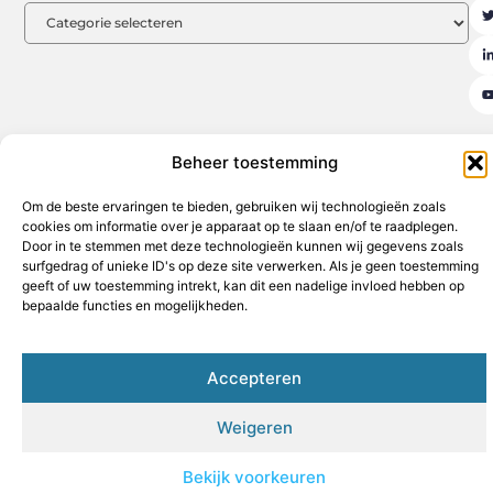
Beheer toestemming
Aanmelden
Beroemdheden
Contact
Cookiebeleid (EU)
Om de beste ervaringen te bieden, gebruiken wij technologieën zoals
Ons team
Over ons
Partners
Website index
Uit De Media
cookies om informatie over je apparaat op te slaan en/of te raadplegen.
Door in te stemmen met deze technologieën kunnen wij gegevens zoals
Goede backlinks kopen: de sleutel tot een sterke online autoriteit
surfgedrag of unieke ID's op deze site verwerken. Als je geen toestemming
Geld verdienen op internet: jouw weg naar financiële vrijheid
geeft of uw toestemming intrekt, kan dit een nadelige invloed hebben op
bepaalde functies en mogelijkheden.
www.hothouse.be
All Rights Reserved © 2025
Accepteren
Weigeren
Bekijk voorkeuren