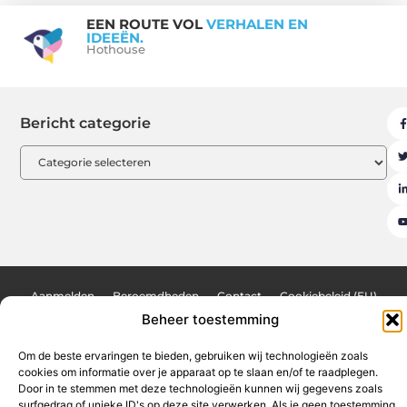
EEN ROUTE VOL
VERHALEN EN
IDEEËN.
Hothouse
Bericht categorie
Aanmelden
Beroemdheden
Contact
Cookiebeleid (EU)
Beheer toestemming
Ons team
Over ons
Partners
Website index
Uit De Media
Goede backlinks kopen: de sleutel tot een sterke online autoriteit
Om de beste ervaringen te bieden, gebruiken wij technologieën zoals
cookies om informatie over je apparaat op te slaan en/of te raadplegen.
Geld verdienen op internet: jouw weg naar financiële vrijheid
Door in te stemmen met deze technologieën kunnen wij gegevens zoals
surfgedrag of unieke ID's op deze site verwerken. Als je geen toestemming