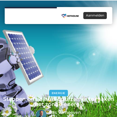
Aanmelden
ENERGIE
Stappen om je huis duurzamer te maken
met zonne-energie
Bas Verhoeven