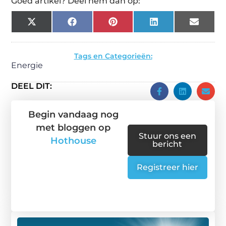
Goed artikel? Deel hem dan op:
X
Facebook
Pinterest
LinkedIn
Email
(Twitter)
Tags en Categorieën:
Energie
DEEL DIT:
Begin vandaag nog
met bloggen op
Stuur ons een
Hothouse
bericht
Registreer hier