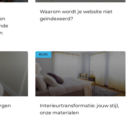
Waarom wordt je website niet
en
geïndexeerd?
onde
en
BLOG
orgen
Interieurtransformatie: jouw stijl,
onze materialen