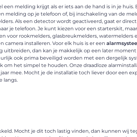
l een melding krijgt als er iets aan de hand is in je huis. B
n melding op je telefoon of, bij inschakeling van de me
ers. Als een detector wordt geactiveerd, gaat er direc
r je telefoon. Je kunt kiezen voor een starterskit, maar 
iezen voor rookmelders, glasbreukmelders, watermelders 
camera installeren. Voor elk huis is er een
alarmsyste
ing uitbreiden, dan kan je makkelijk op een later momen
uurlijk ook prima beveiligd worden met een dergelijk sy
ijk om het simpel te houden. Onze draadloze alarminstalla
jaar mee. Mocht je de installatie toch liever door een ex
e langs.
kkeld. Mocht je dit toch lastig vinden, dan kunnen wij t