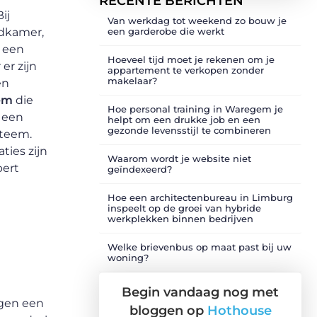
RECENTE BERICHTEN
ij
Van werkdag tot weekend zo bouw je
een garderobe die werkt
ldkamer,
t een
Hoeveel tijd moet je rekenen om je
er zijn
appartement te verkopen zonder
makelaar?
en
em
die
Hoe personal training in Waregem je
t een
helpt om een drukke job en een
gezonde levensstijl te combineren
steem.
ties zijn
Waarom wordt je website niet
pert
geïndexeerd?
Hoe een architectenbureau in Limburg
inspeelt op de groei van hybride
werkplekken binnen bedrijven
Welke brievenbus op maat past bij uw
woning?
Begin vandaag nog met
egen een
bloggen op
Hothouse