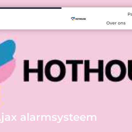
P
Over ons
 Ajax alarmsysteem