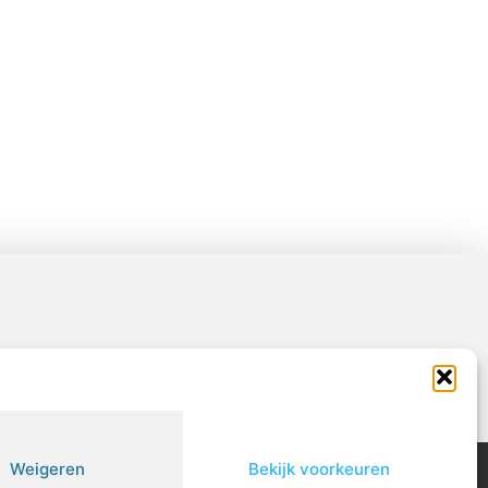
artners
Website index
Uit De Media
Weigeren
Bekijk voorkeuren