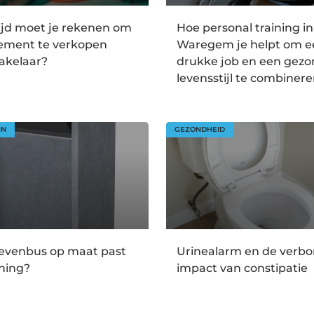
ijd moet je rekenen om
Hoe personal training in
tement te verkopen
Waregem je helpt om e
akelaar?
drukke job en een gez
levensstijl te combiner
IN
GEZONDHEID
ievenbus op maat past
Urinealarm en de verb
ning?
impact van constipatie