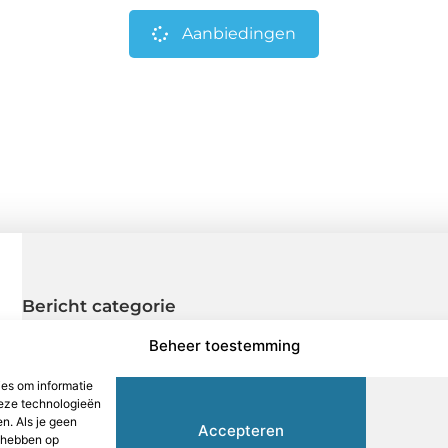
Aanbiedingen
Bericht categorie
Beheer toestemming
ies om informatie
deze technologieën
n. Als je geen
ct
Cookiebeleid (EU)
Ons team
Over ons
P
Accepteren
d hebben op