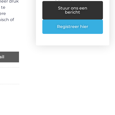
 meer druk
 te
Stuur ons een
bericht
ere
isch of
Registreer hier
il