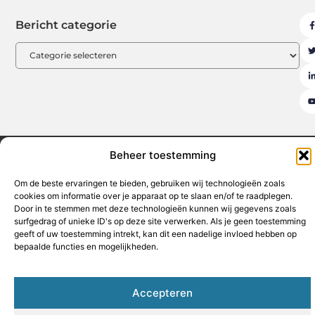
Bericht categorie
Beheer toestemming
Aanmelden
Beroemdheden
Contact
Cookiebeleid (EU)
Ons team
Over ons
Partners
Website index
Uit De Media
Om de beste ervaringen te bieden, gebruiken wij technologieën zoals
cookies om informatie over je apparaat op te slaan en/of te raadplegen.
Goede backlinks kopen: de sleutel tot een sterke online autoriteit
Door in te stemmen met deze technologieën kunnen wij gegevens zoals
surfgedrag of unieke ID's op deze site verwerken. Als je geen toestemming
Geld verdienen op internet: jouw weg naar financiële vrijheid
geeft of uw toestemming intrekt, kan dit een nadelige invloed hebben op
bepaalde functies en mogelijkheden.
www.hothouse.be
All Rights Reserved © 2025
Accepteren