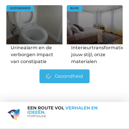
GEZONDHEID
BLOG
Urinealarm en de
Interieurtransformatie:
verborgen impact
jouw stijl, onze
van constipatie
materialen
Gezondheid
EEN ROUTE VOL
VERHALEN EN
IDEEËN.
Hothouse