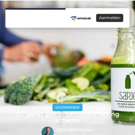
Aanmelden
GEZONDHEID
Zo werkt een intermittent fasting
schema
Bas Verhoeven