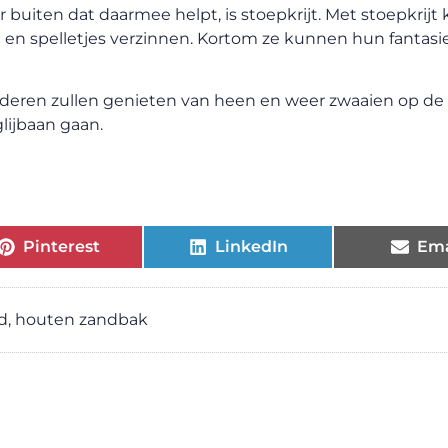
or buiten dat daarmee helpt, is stoepkrijt. Met stoepkrij
en spelletjes verzinnen. Kortom ze kunnen hun fantasi
inderen zullen genieten van heen en weer zwaaien op de
lijbaan gaan.
Pinterest
LinkedIn
Ema
d
,
houten zandbak