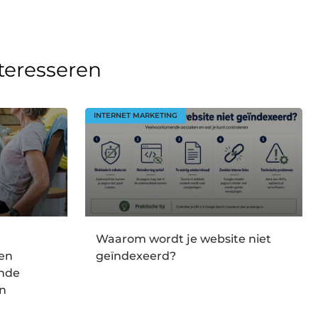
nteresseren
INTERNET MARKETING
Waarom wordt je website niet
en
geïndexeerd?
onde
en