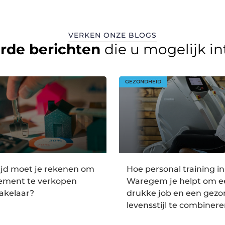
VERKEN ONZE BLOGS
erde berichten
die u mogelijk i
GEZONDHEID
ijd moet je rekenen om
Hoe personal training in
tement te verkopen
Waregem je helpt om e
akelaar?
drukke job en een gez
levensstijl te combiner