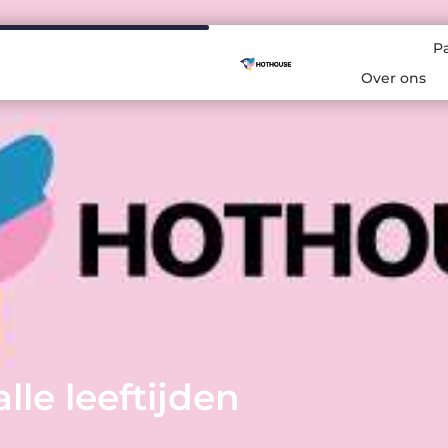
P
Over ons
le leeftijden