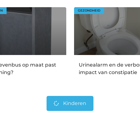
IN
GEZONDHEID
ievenbus op maat past
Urinealarm en de verb
ning?
impact van constipatie
Kinderen