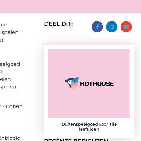
DEEL DIT:
hun
n spelen
r!
peelgoed
d
telen
 spelen
cht kunnen
Buitenspeelgoed voor alle
leeftijden
penbloeid