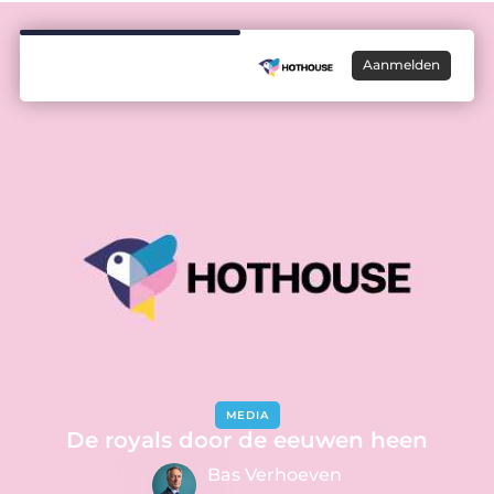
Aanmelden
MEDIA
De royals door de eeuwen heen
Bas Verhoeven