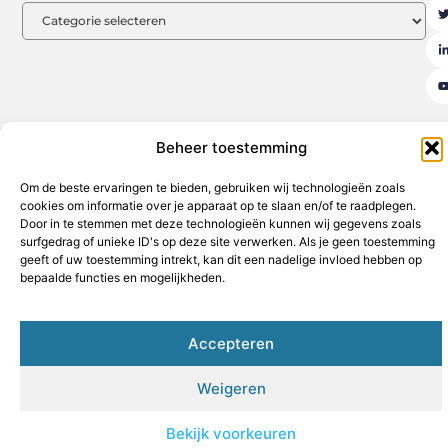
Beheer toestemming
Aanmelden
Beroemdheden
Contact
Cookiebeleid (EU)
Om de beste ervaringen te bieden, gebruiken wij technologieën zoals
Ons team
Over ons
Partners
Website index
Uit De Media
cookies om informatie over je apparaat op te slaan en/of te raadplegen.
Door in te stemmen met deze technologieën kunnen wij gegevens zoals
Goede backlinks kopen: de sleutel tot een sterke online autoriteit
surfgedrag of unieke ID's op deze site verwerken. Als je geen toestemming
Geld verdienen op internet: jouw weg naar financiële vrijheid
geeft of uw toestemming intrekt, kan dit een nadelige invloed hebben op
bepaalde functies en mogelijkheden.
www.hothouse.be
All Rights Reserved © 2025
Accepteren
Weigeren
Bekijk voorkeuren