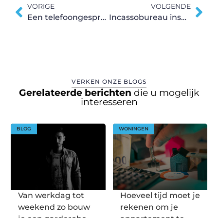
VORIGE
VOLGENDE
Een telefoongesprek met de klant is belangrijk, hou daar rekening mee.
Incassobureau inschakelen
VERKEN ONZE BLOGS
Gerelateerde berichten
die u mogelijk
interesseren
BLOG
WONINGEN
Van werkdag tot
Hoeveel tijd moet je
weekend zo bouw
rekenen om je