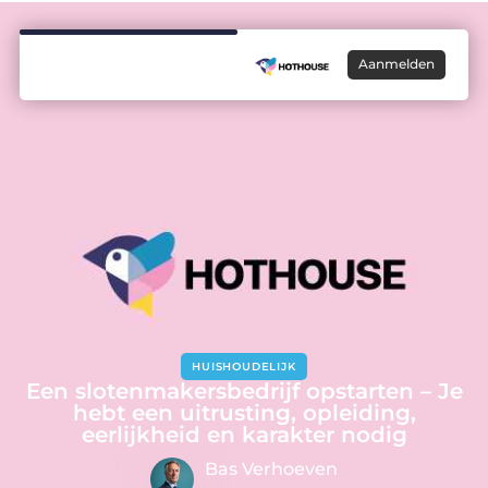
Aanmelden
HUISHOUDELIJK
Een slotenmakersbedrijf opstarten – Je
hebt een uitrusting, opleiding,
eerlijkheid en karakter nodig
Bas Verhoeven