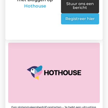
Stuur ons een
Hothouse
bericht
Registreer hier
Een slotenmakersbedrijf opstarten – Je hebt een uitrusting,