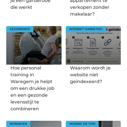
je een garderobe
appartement te
die werkt
verkopen zonder
makelaar?
GEZONDHEID
INTERNET MARKETING
Hoe personal
Waarom wordt je
training in
website niet
Waregem je helpt
geïndexeerd?
om een drukke job
en een gezonde
levensstijl te
combineren
WONINGEN
WONING EN TUIN