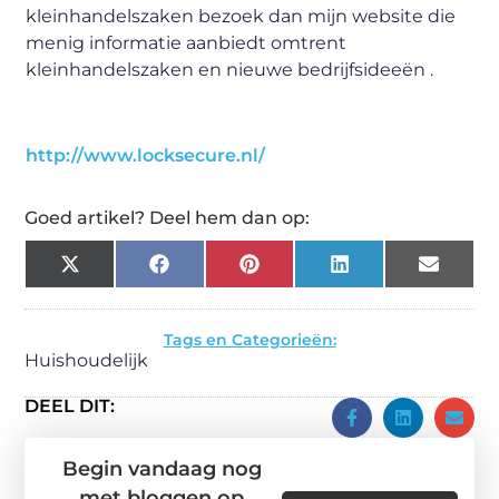
kleinhandelszaken bezoek dan mijn website die
menig informatie aanbiedt omtrent
kleinhandelszaken en nieuwe bedrijfsideeën .
http://www.locksecure.nl/
Goed artikel? Deel hem dan op:
X
Facebook
Pinterest
LinkedIn
Email
(Twitter)
Tags en Categorieën:
Huishoudelijk
DEEL DIT:
Begin vandaag nog
met bloggen op