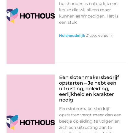
huishouden is natuurlijk een
keuze die wij alleen maar
kunnen aanmoedigen. Het is
een stuk
Huishoudelijk
// Lees verder »
Een slotenmakersbedrijf
opstarten – Je hebt een
uitrusting, opleiding,
eerlijkheid en karakter
nodig
Een slotenmakersbedrijf
opstarten vergt meer dan een
beetje opleiding te volgen en
zich een uitrusting aan te