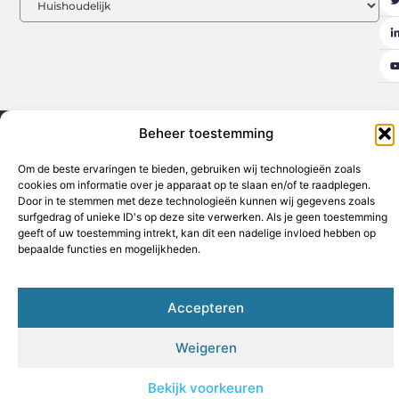
Beheer toestemming
Aanmelden
Beroemdheden
Contact
Cookiebeleid (EU)
Ons team
Over ons
Partners
Website index
Uit De Media
Om de beste ervaringen te bieden, gebruiken wij technologieën zoals
cookies om informatie over je apparaat op te slaan en/of te raadplegen.
Goede backlinks kopen: de sleutel tot een sterke online autoriteit
Door in te stemmen met deze technologieën kunnen wij gegevens zoals
surfgedrag of unieke ID's op deze site verwerken. Als je geen toestemming
Geld verdienen op internet: jouw weg naar financiële vrijheid
geeft of uw toestemming intrekt, kan dit een nadelige invloed hebben op
bepaalde functies en mogelijkheden.
www.hothouse.be
All Rights Reserved © 2025
Accepteren
Weigeren
Bekijk voorkeuren