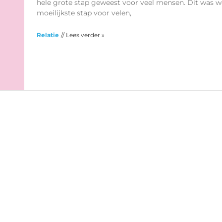
hele grote stap geweest voor veel mensen. Dit was we
moeilijkste stap voor velen,
Relatie
// Lees verder »