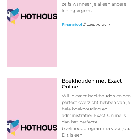
zelfs wanneer je al een andere
lening ergens
Financieel
// Lees verder »
Boekhouden met Exact
Online
Wil je exact boekhouden en een
perfect overzicht hebben van je
hele boekhouding en
administratie? Exact Online is
dan het perfecte
boekhoudprogramma voor jou.
Dit is een