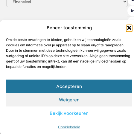
Beheer toestemming
Om de beste ervaringen te bieden, gebruiken wij technologieën zoals
cookies om informatie over je apparaat op te slaan en/of te raadplegen.
Aanmelden
Beroemdheden
Contact
Cookiebeleid (EU)
Door in te stemmen met deze technologieën kunnen wij gegevens zoals
surfgedrag of unieke ID's op deze site verwerken. Als je geen toestemming
Ons team
Over ons
Partners
Website index
Uit De Media
geeft of uw toestemming intrekt, kan dit een nadelige invloed hebben op
Goede backlinks kopen: de sleutel tot een sterke online autoriteit
bepaalde functies en mogelijkheden.
Geld verdienen op internet: jouw weg naar financiële vrijheid
Accepteren
www.hothouse.be
All Rights Reserved © 2025
Weigeren
Bekijk voorkeuren
Cookiebeleid