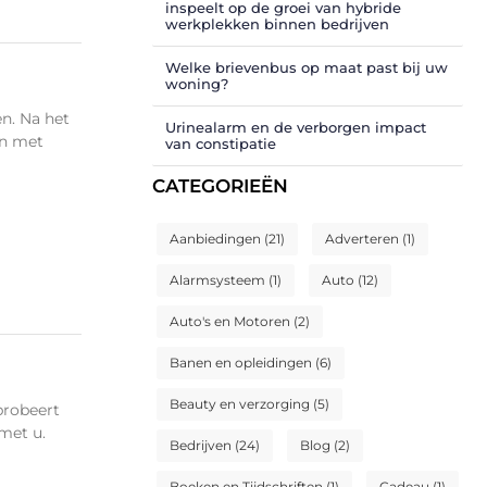
inspeelt op de groei van hybride
werkplekken binnen bedrijven
Welke brievenbus op maat past bij uw
woning?
n. Na het
Urinealarm en de verborgen impact
en met
van constipatie
CATEGORIEËN
Aanbiedingen
(21)
Adverteren
(1)
Alarmsysteem
(1)
Auto
(12)
Auto's en Motoren
(2)
Banen en opleidingen
(6)
Beauty en verzorging
(5)
probeert
met u.
Bedrijven
(24)
Blog
(2)
Boeken en Tijdschriften
(1)
Cadeau
(1)