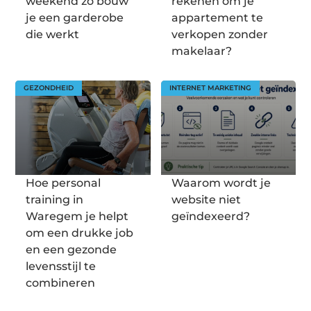
weekend zo bouw
rekenen om je
je een garderobe
appartement te
die werkt
verkopen zonder
makelaar?
GEZONDHEID
INTERNET MARKETING
Hoe personal
Waarom wordt je
training in
website niet
Waregem je helpt
geïndexeerd?
om een drukke job
en een gezonde
levensstijl te
combineren