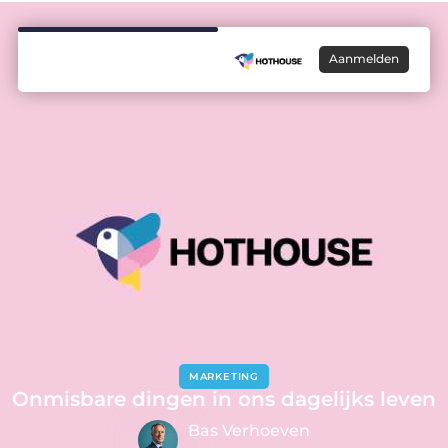
Aanmelden
MARKETING
Onmisbare dingen in ons dagelijks leven
Bas Verhoeven