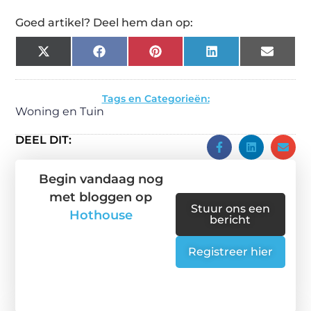
Goed artikel? Deel hem dan op:
X
Facebook
Pinterest
LinkedIn
Email
(Twitter)
Tags en Categorieën:
Woning en Tuin
DEEL DIT:
Begin vandaag nog
met bloggen op
Stuur ons een
Hothouse
bericht
Registreer hier