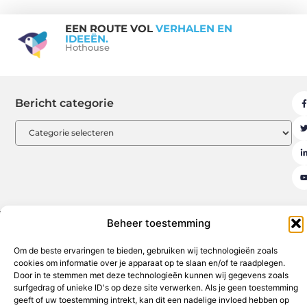
EEN ROUTE VOL
VERHALEN EN
IDEEËN.
Hothouse
Bericht categorie
Beheer toestemming
Aanmelden
Beroemdheden
Contact
Cookiebeleid (EU)
Om de beste ervaringen te bieden, gebruiken wij technologieën zoals
Ons team
Over ons
Partners
Website index
Uit De Media
cookies om informatie over je apparaat op te slaan en/of te raadplegen.
Door in te stemmen met deze technologieën kunnen wij gegevens zoals
Goede backlinks kopen: de sleutel tot een sterke online autoriteit
surfgedrag of unieke ID's op deze site verwerken. Als je geen toestemming
Geld verdienen op internet: jouw weg naar financiële vrijheid
geeft of uw toestemming intrekt, kan dit een nadelige invloed hebben op