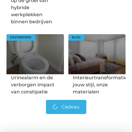
op de groei van
hybride
werkplekken
binnen bedrijven
GEZONDHEID
BLOG
Urinealarm en de
Interieurtransformatie:
verborgen impact
jouw stijl, onze
van constipatie
materialen
Cadeau