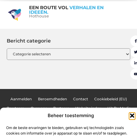
EEN ROUTE VOL
VERHALEN EN
IDEEËN.
Hothouse
Bericht categorie
Aanmelden
Beroemdheden
Contact
Cookiebeleid (EU)
Ons team
Over ons
Partners
Website index
Uit De Media
Beheer toestemming
Goede backlinks kopen: de sleutel tot een sterke online autoriteit
Geld verdienen op internet: jouw weg naar financiële vrijheid
Om de beste ervaringen te bieden, gebruiken wij technologieën zoals
cookies om informatie over je apparaat op te slaan en/of te raadplegen.