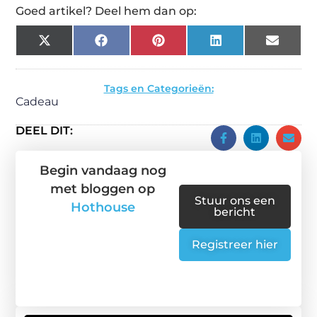
Goed artikel? Deel hem dan op:
X
Facebook
Pinterest
LinkedIn
Email
(Twitter)
Tags en Categorieën:
Cadeau
DEEL DIT:
Begin vandaag nog
met bloggen op
Stuur ons een
Hothouse
bericht
Registreer hier