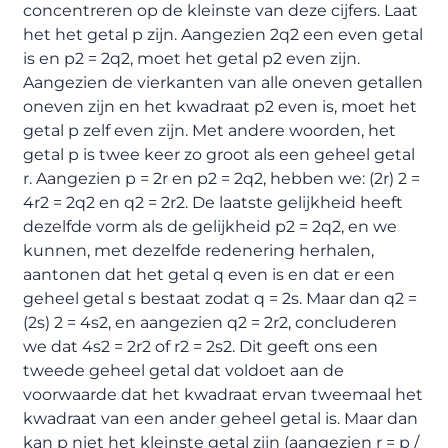
concentreren op de kleinste van deze cijfers. Laat
het het getal p zijn. Aangezien 2q2 een even getal
is en p2 = 2q2, moet het getal p2 even zijn.
Aangezien de vierkanten van alle oneven getallen
oneven zijn en het kwadraat p2 even is, moet het
getal p zelf even zijn. Met andere woorden, het
getal p is twee keer zo groot als een geheel getal
r. Aangezien p = 2r en p2 = 2q2, hebben we: (2r) 2 =
4r2 = 2q2 en q2 = 2r2. De laatste gelijkheid heeft
dezelfde vorm als de gelijkheid p2 = 2q2, en we
kunnen, met dezelfde redenering herhalen,
aantonen dat het getal q even is en dat er een
geheel getal s bestaat zodat q = 2s. Maar dan q2 =
(2s) 2 = 4s2, en aangezien q2 = 2r2, concluderen
we dat 4s2 = 2r2 of r2 = 2s2. Dit geeft ons een
tweede geheel getal dat voldoet aan de
voorwaarde dat het kwadraat ervan tweemaal het
kwadraat van een ander geheel getal is. Maar dan
kan p niet het kleinste getal zijn (aangezien r = p /