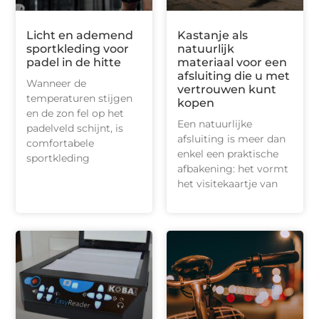
Licht en ademend
Kastanje als
sportkleding voor
natuurlijk
padel in de hitte
materiaal voor een
afsluiting die u met
Wanneer de
vertrouwen kunt
temperaturen stijgen
kopen
en de zon fel op het
Een natuurlijke
padelveld schijnt, is
afsluiting is meer dan
comfortabele
enkel een praktische
sportkleding
afbakening: het vormt
het visitekaartje van