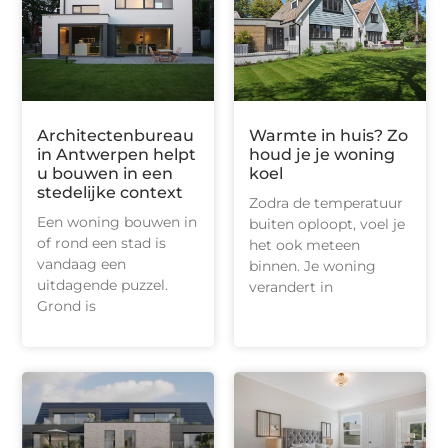
Architectenbureau
Warmte in huis? Zo
in Antwerpen helpt
houd je je woning
u bouwen in een
koel
stedelijke context
Zodra de temperatuur
Een woning bouwen in
buiten oploopt, voel je
of rond een stad is
het ook meteen
vandaag een
binnen. Je woning
uitdagende puzzel.
verandert in
Grond is