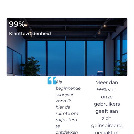
99
%
Klanttevredenheid
se.be
hothouse.be
Als
Ik klikte
Ee
Meer dan
n
voelt als
beginnende
ooit op een
ins
99% van
een plek
schrijver
blogtitel
ve
onze
n
waar mijn
vond ik
uit
blo
gebruikers
n
woorden
hier de
nieuwsgierigheid
me 
geeft aan
rengen.
thuiskomen.
ruimte om
– inmiddels
wee
zich
Hier kan ik
mijn stem
lees ik
ni
geïnspireerd,
schrijven
te
wekelijks.
laa
vanuit het
ontdekken.
De inhoud
So
geraakt of