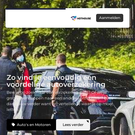
Aanmelden
Zo vind je eenvoudig een
voordelige autoverzekering
Ben je op zoek naar een verzekering auto? Of wil je
graag overstappen naar een andere verzekeraar? Lees
dan gauw verder want wij vertellen je waar je op moet
letten
Auto's en Motoren
Lees verder