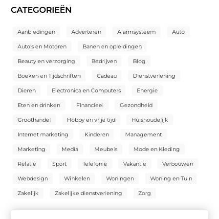
CATEGORIEËN
Aanbiedingen
Adverteren
Alarmsysteem
Auto
Auto's en Motoren
Banen en opleidingen
Beauty en verzorging
Bedrijven
Blog
Boeken en Tijdschriften
Cadeau
Dienstverlening
Dieren
Electronica en Computers
Energie
Eten en drinken
Financieel
Gezondheid
Groothandel
Hobby en vrije tijd
Huishoudelijk
Internet marketing
Kinderen
Management
Marketing
Media
Meubels
Mode en Kleding
Relatie
Sport
Telefonie
Vakantie
Verbouwen
Webdesign
Winkelen
Woningen
Woning en Tuin
Zakelijk
Zakelijke dienstverlening
Zorg