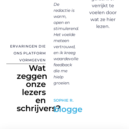
sseld,
hart,
De
is zó divers
he
verrijkt te
n
zonder
redactie is
en
so
voelen door
 en
druk of
warm,
persoonlijk.
ver
wat ze hier
oordeel.
open en
– a
lezen.
.
Het is een
stimulerend.
ver
YOUSSEF K.
veilige en
Het voelde
Ik 
trouwe
stimulerende
meteen
an
ERVARINGEN DIE
omgeving
vertrouwd,
kij
actielid
bezoeker
waarin ik
en ik kreeg
de
ONS PLATFORM
echt
waardevolle
en
VORMGEVEN
mezelf kan
feedback
mez
Wat
zijn.
die me
zeggen
hielp
onze
MA
groeien.
LENA W.
v
lezers
schrijfster
en
SOPHIE R.
l
schrijvers?
blogger