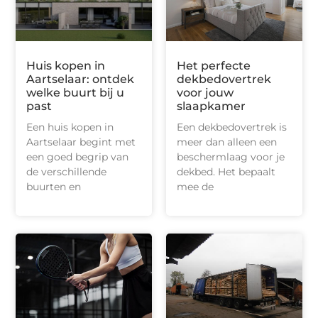
Huis kopen in
Het perfecte
Aartselaar: ontdek
dekbedovertrek
welke buurt bij u
voor jouw
past
slaapkamer
Een huis kopen in
Een dekbedovertrek is
Aartselaar begint met
meer dan alleen een
een goed begrip van
beschermlaag voor je
de verschillende
dekbed. Het bepaalt
buurten en
mee de