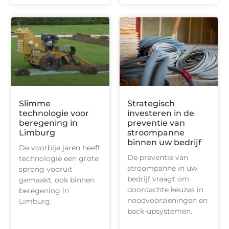
Slimme
Strategisch
technologie voor
investeren in de
beregening in
preventie van
Limburg
stroompanne
binnen uw bedrijf
De voorbije jaren heeft
De preventie van
technologie een grote
stroompanne in uw
sprong vooruit
bedrijf vraagt om
gemaakt, ook binnen
doordachte keuzes in
beregening in
noodvoorzieningen en
Limburg.
back-upsystemen.